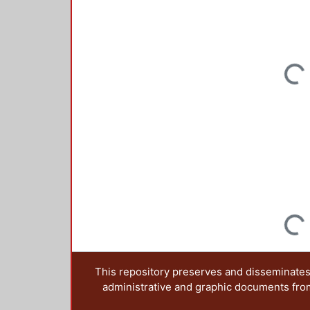
Loading..
Loading..
This repository preserves and disseminates,
administrative and graphic documents from t