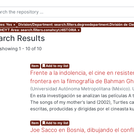
les: Yes
×
Division/Department: search.filters.degreedepartment.División de Ci
CYT Area: search.filters.conahcyt.HISTORIA
×
arch Results
showing
1 - 10 of 10
Item
Add to my list
Frente a la indolencia, el cine en resist
frontera en la filmografía de Bahman G
(
Universidad Autónoma Metropolitana (México). 
de Servicios de Información.
,
2021-11-24
)
Rodríg
En esta investigación se analizan las películas A
.
The songs of my mother's land (2002), Turtles ca
escritas, producidas y dirigidas por el cineasta 
de nuestro estudio consiste en problematizar las
kurdos –frecuentemente marginados– eligen para c
Item
Add to my list
representaciones propias de su cultura e histori
Joe Sacco en Bosnia, dibujando el confli