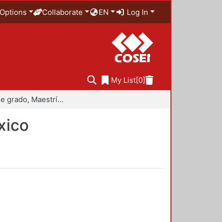
Options
Collaborate
EN
Log In
My List
[0]
Trabajo de grado, Maestría en Historiografía de México
xico