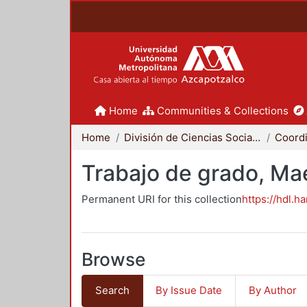
Home
Communities & Collections
Home
División de Ciencias Sociales y Humanidades
Trabajo de grado, Mae
Permanent URI for this collection
https://hdl.h
Browse
Search
By Issue Date
By Author