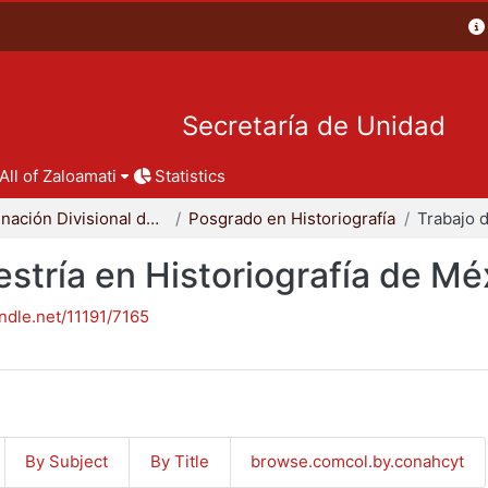
Secretaría de Unidad
All of Zaloamati
Statistics
Coordinación Divisional de Posgrado
Posgrado en Historiografía
stría en Historiografía de Mé
andle.net/11191/7165
By Subject
By Title
browse.comcol.by.conahcyt