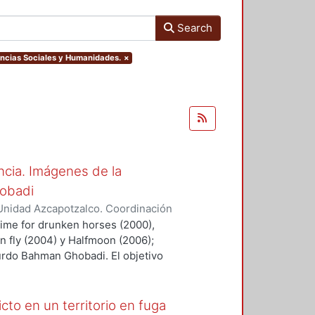
Search
encias Sociales y Humanidades.
×
encia. Imágenes de la
hobadi
Unidad Azcapotzalco. Coordinación
uez García, Violeta
 time for drunken horses (2000),
n fly (2004) y Halfmoon (2006);
kurdo Bahman Ghobadi. El objetivo
 formas que los agentes culturales
rear, registrar y difundir
a. Concretamente, la pesquisa que
cto en un territorio en fuga