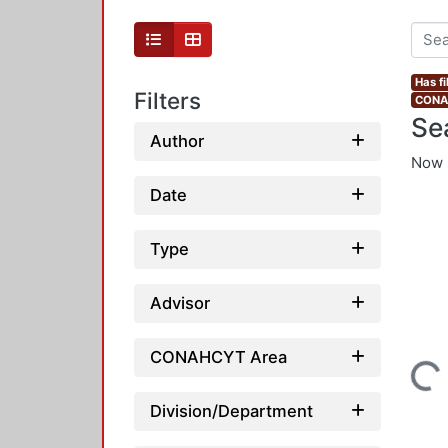
Has fi
Filters
CONAH
Se
Author
Now 
Date
Type
Advisor
Loading..
CONAHCYT Area
Division/Department