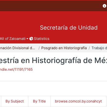
Secretaría de Unidad
All of Zaloamati
Statistics
Coordinación Divisional de Posgrado
Posgrado en Historiografía
stría en Historiografía de Mé
andle.net/11191/7165
By Subject
By Title
browse.comcol.by.conahcyt