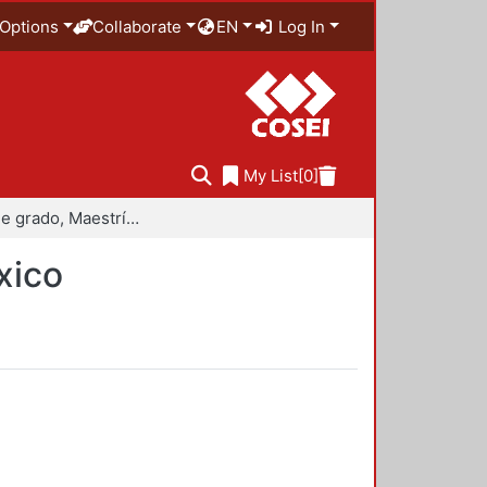
Options
Collaborate
EN
Log In
My List
[0]
Trabajo de grado, Maestría en Historiografía de México
xico