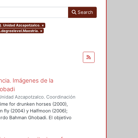
Search
). Unidad Azcapotzalco.
×
s.degreelevel.Maestría.
×
encia. Imágenes de la
hobadi
Unidad Azcapotzalco. Coordinación
uez García, Violeta
 time for drunken horses (2000),
n fly (2004) y Halfmoon (2006);
kurdo Bahman Ghobadi. El objetivo
 formas que los agentes culturales
rear, registrar y difundir
a. Concretamente, la pesquisa que