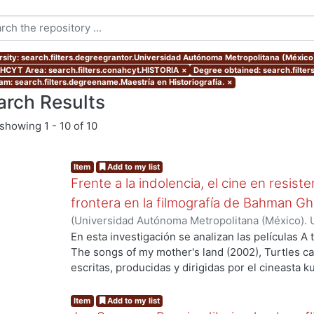
rsity: search.filters.degreegrantor.Universidad Autónoma Metropolitana (México
CYT Area: search.filters.conahcyt.HISTORIA
×
Degree obtained: search.filter
am: search.filters.degreename.Maestría en Historiografía.
×
arch Results
showing
1 - 10 of 10
Item
Add to my list
Frente a la indolencia, el cine en resist
frontera en la filmografía de Bahman G
(
Universidad Autónoma Metropolitana (México). 
de Servicios de Información.
,
2021-11-24
)
Rodríg
En esta investigación se analizan las películas A
The songs of my mother's land (2002), Turtles ca
escritas, producidas y dirigidas por el cineasta 
ng...
de nuestro estudio consiste en problematizar las
kurdos –frecuentemente marginados– eligen para c
Item
Add to my list
representaciones propias de su cultura e histori