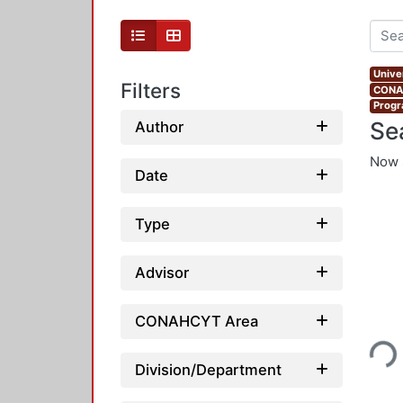
Unive
Filters
CONAH
Progr
Se
Author
Now 
Date
Type
Advisor
CONAHCYT Area
Loadi
Division/Department