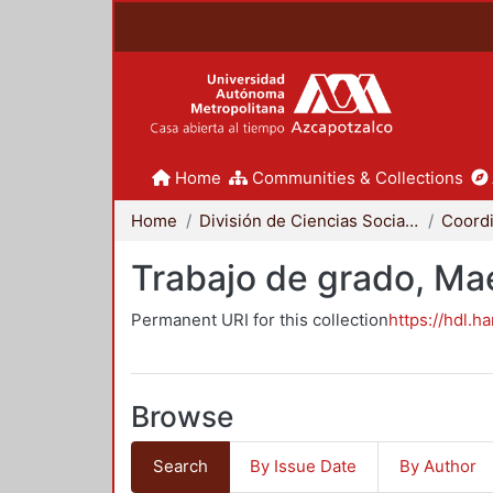
Home
Communities & Collections
Home
División de Ciencias Sociales y Humanidades
Trabajo de grado, Mae
Permanent URI for this collection
https://hdl.h
Browse
Search
By Issue Date
By Author