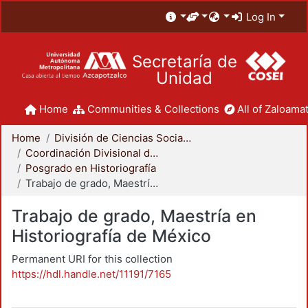
Log In
Secretaría de
Unidad
Home
Communities & Collections
All of Zaloamat
Home
División de Ciencias Sociales y Humanidades
Coordinación Divisional de Posgrado
Posgrado en Historiografía
Trabajo de grado, Maestría en Historiografía de México
Trabajo de grado, Maestría en
Historiografía de México
Permanent URI for this collection
https://hdl.handle.net/11191/7165