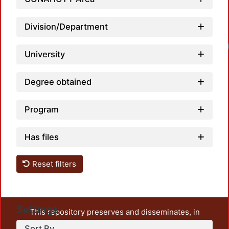
Division/Department
Loa
University
Degree obtained
Program
Has files
Reset filters
Settings
This repository preserves and disseminates, in
unrestricted open access, the teaching and research
Sort By