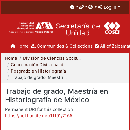
Log In
Secretaría de
Unidad
Home
Communities & Collections
All of Zaloamat
Home
División de Ciencias Sociales y Humanidades
Coordinación Divisional de Posgrado
Posgrado en Historiografía
Trabajo de grado, Maestría en Historiografía de México
Trabajo de grado, Maestría en
Historiografía de México
Permanent URI for this collection
https://hdl.handle.net/11191/7165