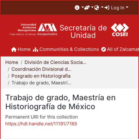
Log In
Secretaría de
Unidad
Home
Communities & Collections
All of Zaloamat
Home
División de Ciencias Sociales y Humanidades
Coordinación Divisional de Posgrado
Posgrado en Historiografía
Trabajo de grado, Maestría en Historiografía de México
Trabajo de grado, Maestría en
Historiografía de México
Permanent URI for this collection
https://hdl.handle.net/11191/7165