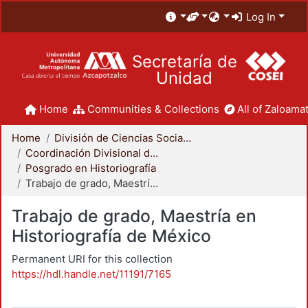
Log In
Secretaría de
Unidad
Home
Communities & Collections
All of Zaloamat
Home
División de Ciencias Sociales y Humanidades
Coordinación Divisional de Posgrado
Posgrado en Historiografía
Trabajo de grado, Maestría en Historiografía de México
Trabajo de grado, Maestría en
Historiografía de México
Permanent URI for this collection
https://hdl.handle.net/11191/7165