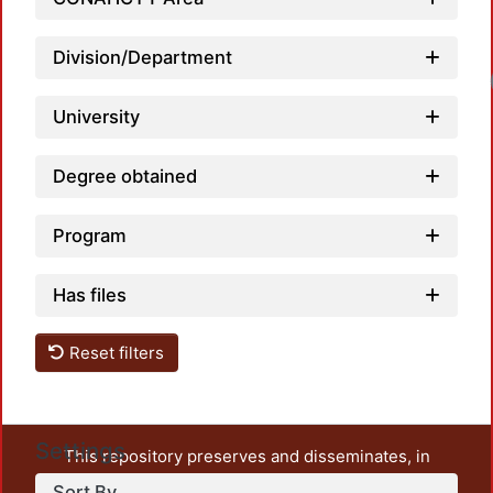
Division/Department
Loa
University
Degree obtained
Program
Has files
Reset filters
Settings
This repository preserves and disseminates, in
unrestricted open access, the teaching and research
Sort By