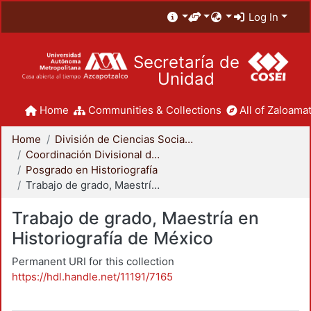
Log In
Secretaría de
Unidad
Home
Communities & Collections
All of Zaloamat
Home
División de Ciencias Sociales y Humanidades
Coordinación Divisional de Posgrado
Posgrado en Historiografía
Trabajo de grado, Maestría en Historiografía de México
Trabajo de grado, Maestría en
Historiografía de México
Permanent URI for this collection
https://hdl.handle.net/11191/7165