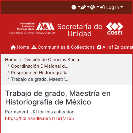
Log In
Secretaría de
Unidad
Home
Communities & Collections
All of Zaloamat
Home
División de Ciencias Sociales y Humanidades
Coordinación Divisional de Posgrado
Posgrado en Historiografía
Trabajo de grado, Maestría en Historiografía de México
Trabajo de grado, Maestría en
Historiografía de México
Permanent URI for this collection
https://hdl.handle.net/11191/7165