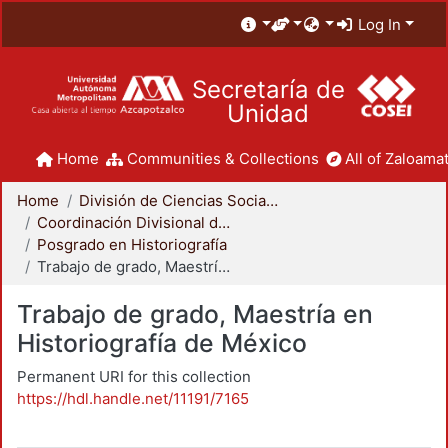
Log In
Secretaría de
Unidad
Home
Communities & Collections
All of Zaloamat
Home
División de Ciencias Sociales y Humanidades
Coordinación Divisional de Posgrado
Posgrado en Historiografía
Trabajo de grado, Maestría en Historiografía de México
Trabajo de grado, Maestría en
Historiografía de México
Permanent URI for this collection
https://hdl.handle.net/11191/7165