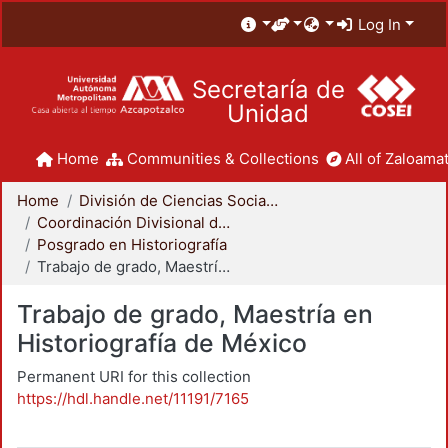
Log In
Secretaría de
Unidad
Home
Communities & Collections
All of Zaloamat
Home
División de Ciencias Sociales y Humanidades
Coordinación Divisional de Posgrado
Posgrado en Historiografía
Trabajo de grado, Maestría en Historiografía de México
Trabajo de grado, Maestría en
Historiografía de México
Permanent URI for this collection
https://hdl.handle.net/11191/7165