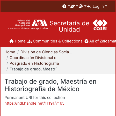
Log In
Secretaría de
Unidad
Home
Communities & Collections
All of Zaloamat
Home
División de Ciencias Sociales y Humanidades
Coordinación Divisional de Posgrado
Posgrado en Historiografía
Trabajo de grado, Maestría en Historiografía de México
Trabajo de grado, Maestría en
Historiografía de México
Permanent URI for this collection
https://hdl.handle.net/11191/7165