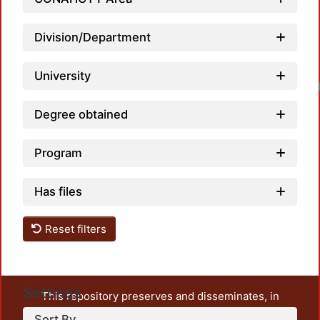
Division/Department
University
Load
Degree obtained
Program
Has files
Reset filters
Settings
This repository preserves and disseminates, in
unrestricted open access, the teaching and research
Sort By