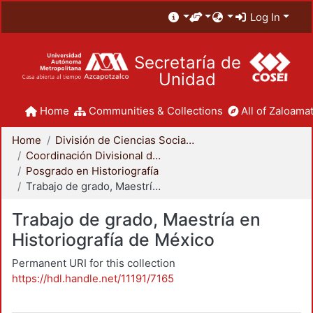
Log In
Secretaría de
Unidad
Home
Communities & Collections
All of Zaloamat
Home
División de Ciencias Sociales y Humanidades
Coordinación Divisional de Posgrado
Posgrado en Historiografía
Trabajo de grado, Maestría en Historiografía de México
Trabajo de grado, Maestría en
Historiografía de México
Permanent URI for this collection
https://hdl.handle.net/11191/7165