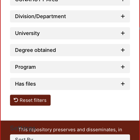
Division/Department
Loadin
University
Degree obtained
Program
Has files
Reset filters
Settings
This repository preserves and disseminates, in
unrestricted open access, the teaching and research
Sort By