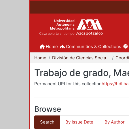
Home
Communities & Collections
Home
División de Ciencias Sociales y Humanidades
Trabajo de grado, Mae
Permanent URI for this collection
https://hdl.h
Browse
Search
By Issue Date
By Author