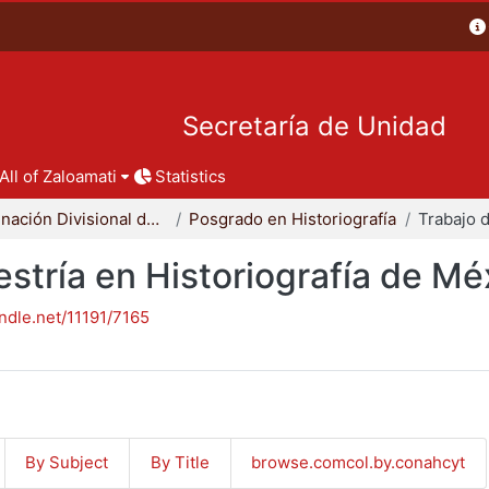
Secretaría de Unidad
All of Zaloamati
Statistics
Coordinación Divisional de Posgrado
Posgrado en Historiografía
stría en Historiografía de Mé
andle.net/11191/7165
By Subject
By Title
browse.comcol.by.conahcyt