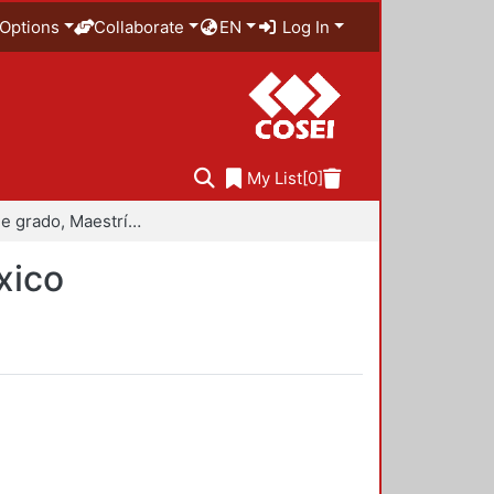
Options
Collaborate
EN
Log In
My List
[0]
Trabajo de grado, Maestría en Historiografía de México
xico