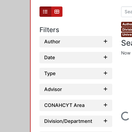
Autho
Filters
Divis
Unive
Se
Author
Now 
Date
Type
Advisor
CONAHCYT Area
Loading...
Division/Department