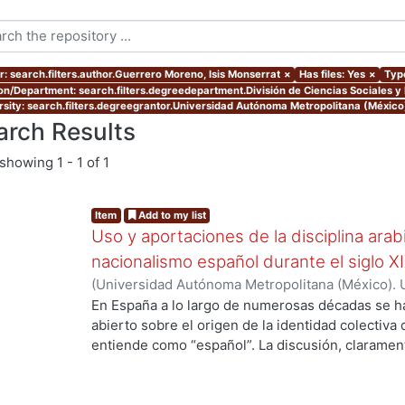
r: search.filters.author.Guerrero Moreno, Isis Monserrat
×
Has files: Yes
×
Type
ion/Department: search.filters.degreedepartment.División de Ciencias Sociales 
rsity: search.filters.degreegrantor.Universidad Autónoma Metropolitana (México
arch Results
showing
1 - 1 of 1
Item
Add to my list
Uso y aportaciones de la disciplina arab
nacionalismo español durante el siglo X
(
Universidad Autónoma Metropolitana (México). 
de Servicios de Información.
,
2015-09
)
Guerrero 
En España a lo largo de numerosas décadas se h
abierto sobre el origen de la identidad colectiva
entiende como “español”. La discusión, claramente
país y fue impulsada fundamentalmente por los 
aquellos que se consideraron como discriminado
se oficializó en España el siglo antepasado. En v