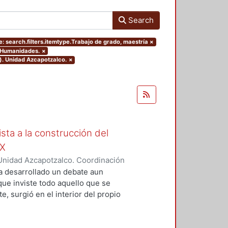
Search
: search.filters.itemtype.Trabajo de grado, maestría
×
y Humanidades.
×
). Unidad Azcapotzalco.
×
ista a la construcción del
IX
Unidad Azcapotzalco. Coordinación
Moreno, Isis Monserrat
a desarrollado un debate aun
 que inviste todo aquello que se
, surgió en el interior del propio
grupos marginados, o al menos,
s de la concepción de Nación que
ista de la magnitud del problema,