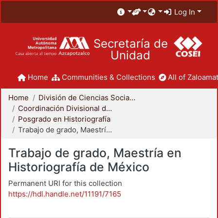
Log In
Secretaría de
Unidad
Home
Communities & Collections
All of Zaloamat
Home
División de Ciencias Sociales y Humanidades
Coordinación Divisional de Posgrado
Posgrado en Historiografía
Trabajo de grado, Maestría en Historiografía de México
Trabajo de grado, Maestría en
Historiografía de México
Permanent URI for this collection
https://hdl.handle.net/11191/7165