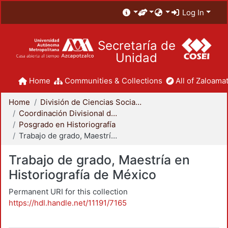
Log In
Secretaría de
Unidad
Home
Communities & Collections
All of Zaloamat
Home
División de Ciencias Sociales y Humanidades
Coordinación Divisional de Posgrado
Posgrado en Historiografía
Trabajo de grado, Maestría en Historiografía de México
Trabajo de grado, Maestría en
Historiografía de México
Permanent URI for this collection
https://hdl.handle.net/11191/7165