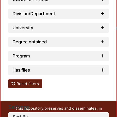
Division/Department
University
Loadi
Degree obtained
Program
Has files
Reset filters
Settings
This repository preserves and disseminates, in
unrestricted open access, the teaching and research
Sort By