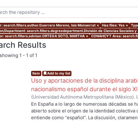
r: search.filters.author.Guerrero Moreno, Isis Monserrat
×
Has files: Yes
×
Type
ion/Department: search.filters.degreedepartment.División de Ciencias Sociales 
or: search.filters.advisor.ORTEGA SOTO, MARTHA
×
CONAHCYT Area: search.fi
arch Results
showing
1 - 1 of 1
Item
Add to my list
Uso y aportaciones de la disciplina arab
nacionalismo español durante el siglo X
(
Universidad Autónoma Metropolitana (México). 
de Servicios de Información.
,
2015-09
)
Guerrero 
En España a lo largo de numerosas décadas se h
abierto sobre el origen de la identidad colectiva
entiende como “español”. La discusión, claramente
ing...
país y fue impulsada fundamentalmente por los 
aquellos que se consideraron como discriminado
se oficializó en España el siglo antepasado. En v