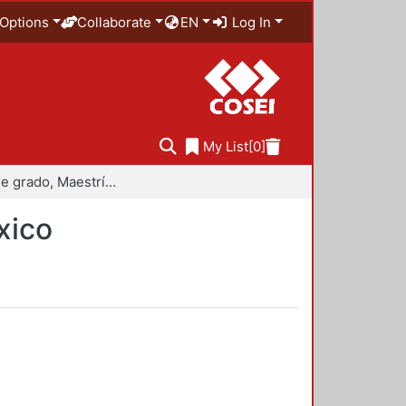
Options
Collaborate
EN
Log In
My List
[0]
Trabajo de grado, Maestría en Historiografía de México
xico