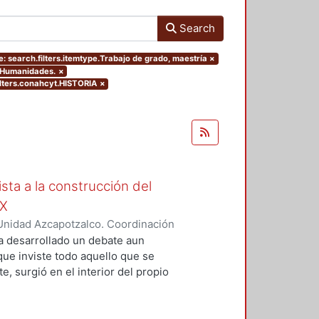
Search
: search.filters.itemtype.Trabajo de grado, maestría
×
y Humanidades.
×
lters.conahcyt.HISTORIA
×
ista a la construcción del
IX
Unidad Azcapotzalco. Coordinación
Moreno, Isis Monserrat
a desarrollado un debate aun
 que inviste todo aquello que se
, surgió en el interior del propio
grupos marginados, o al menos,
s de la concepción de Nación que
ista de la magnitud del problema,