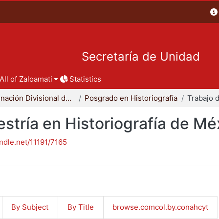
Secretaría de Unidad
All of Zaloamati
Statistics
Coordinación Divisional de Posgrado
Posgrado en Historiografía
stría en Historiografía de Mé
andle.net/11191/7165
By Subject
By Title
browse.comcol.by.conahcyt