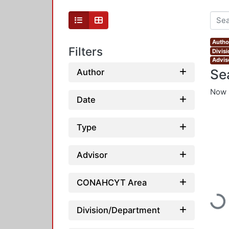
Autho
Filters
Divis
Advis
Se
Author
Now 
Date
Type
Advisor
CONAHCYT Area
Load
Division/Department