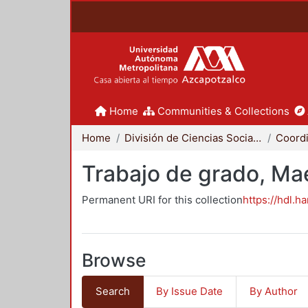
Home
Communities & Collections
Home
División de Ciencias Sociales y Humanidades
Trabajo de grado, Mae
Permanent URI for this collection
https://hdl.h
Browse
Search
By Issue Date
By Author