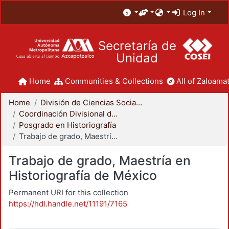
Log In
Secretaría de
Unidad
Home
Communities & Collections
All of Zaloamat
Home
División de Ciencias Sociales y Humanidades
Coordinación Divisional de Posgrado
Posgrado en Historiografía
Trabajo de grado, Maestría en Historiografía de México
Trabajo de grado, Maestría en
Historiografía de México
Permanent URI for this collection
https://hdl.handle.net/11191/7165