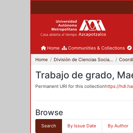
Home
Communities & Collections
Home
División de Ciencias Sociales y Humanidades
Trabajo de grado, Mae
Permanent URI for this collection
https://hdl.h
Browse
Search
By Issue Date
By Author