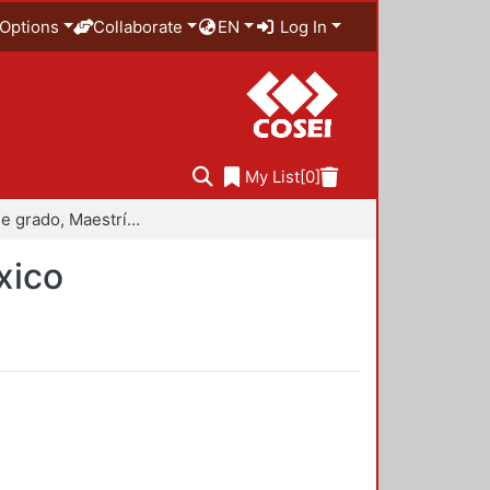
Options
Collaborate
EN
Log In
My List
[0]
Trabajo de grado, Maestría en Historiografía de México
xico