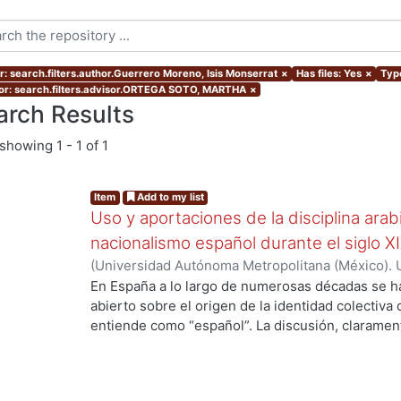
r: search.filters.author.Guerrero Moreno, Isis Monserrat
×
Has files: Yes
×
Type
or: search.filters.advisor.ORTEGA SOTO, MARTHA
×
arch Results
showing
1 - 1 of 1
Item
Add to my list
Uso y aportaciones de la disciplina arab
nacionalismo español durante el siglo X
(
Universidad Autónoma Metropolitana (México). 
de Servicios de Información.
,
2015-09
)
Guerrero 
En España a lo largo de numerosas décadas se h
abierto sobre el origen de la identidad colectiva
entiende como “español”. La discusión, claramente
país y fue impulsada fundamentalmente por los 
aquellos que se consideraron como discriminado
se oficializó en España el siglo antepasado. En v