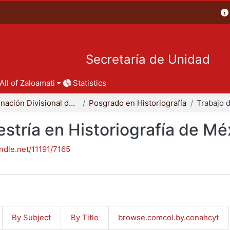
Secretaría de Unidad
All of Zaloamati
Statistics
Coordinación Divisional de Posgrado
Posgrado en Historiografía
stría en Historiografía de Mé
andle.net/11191/7165
By Subject
By Title
browse.comcol.by.conahcyt