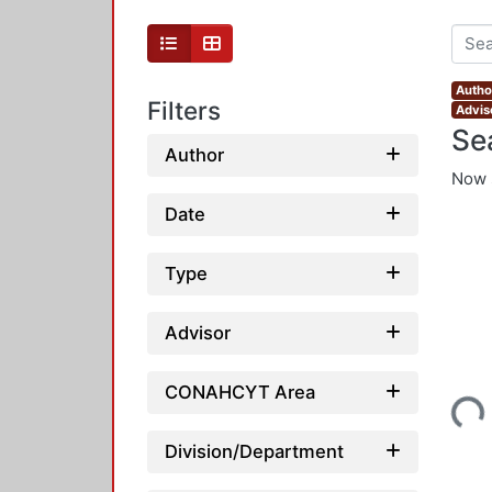
Autho
Filters
Advis
Se
Author
Now 
Date
Type
Advisor
Loading...
CONAHCYT Area
Division/Department