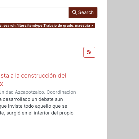
Search
: search.filters.itemtype.Trabajo de grado, maestría
×
ista a la construcción del
IX
Unidad Azcapotzalco. Coordinación
Moreno, Isis Monserrat
a desarrollado un debate aun
 que inviste todo aquello que se
, surgió en el interior del propio
grupos marginados, o al menos,
s de la concepción de Nación que
ista de la magnitud del problema,