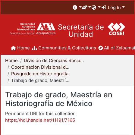
Log In
Secretaría de
Unidad
Home
Communities & Collections
All of Zaloamat
Home
División de Ciencias Sociales y Humanidades
Coordinación Divisional de Posgrado
Posgrado en Historiografía
Trabajo de grado, Maestría en Historiografía de México
Trabajo de grado, Maestría en
Historiografía de México
Permanent URI for this collection
https://hdl.handle.net/11191/7165