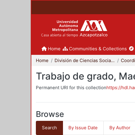
Home
Communities & Collections
Home
División de Ciencias Sociales y Humanidades
Trabajo de grado, Mae
Permanent URI for this collection
https://hdl.h
Browse
Search
By Issue Date
By Author