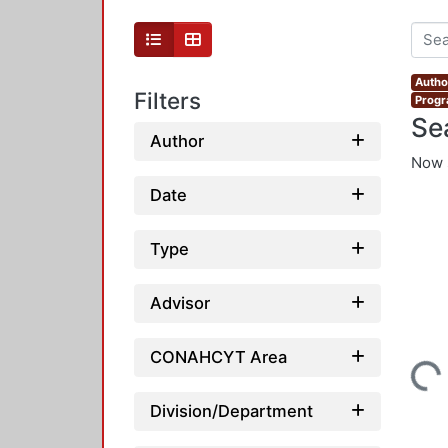
Autho
Filters
Progr
Se
Author
Now 
Date
Type
Advisor
CONAHCYT Area
Loading...
Division/Department