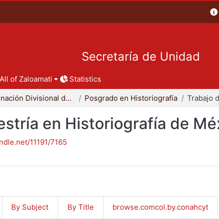
Secretaría de Unidad
All of Zaloamati
Statistics
Coordinación Divisional de Posgrado
Posgrado en Historiografía
stría en Historiografía de Mé
andle.net/11191/7165
By Subject
By Title
browse.comcol.by.conahcyt