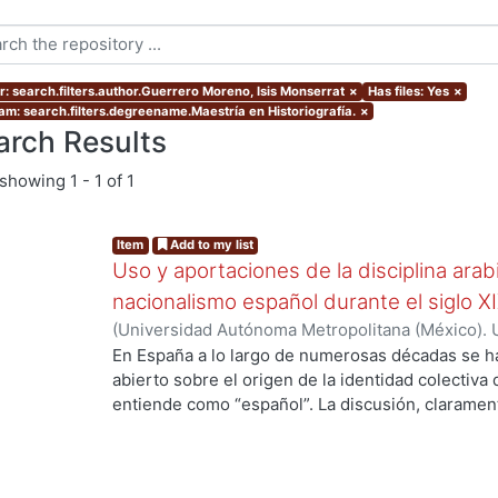
r: search.filters.author.Guerrero Moreno, Isis Monserrat
×
Has files: Yes
×
am: search.filters.degreename.Maestría en Historiografía.
×
arch Results
showing
1 - 1 of 1
Item
Add to my list
Uso y aportaciones de la disciplina arab
nacionalismo español durante el siglo X
(
Universidad Autónoma Metropolitana (México). 
de Servicios de Información.
,
2015-09
)
Guerrero 
En España a lo largo de numerosas décadas se h
abierto sobre el origen de la identidad colectiva
entiende como “español”. La discusión, claramente
país y fue impulsada fundamentalmente por los 
aquellos que se consideraron como discriminado
se oficializó en España el siglo antepasado. En v