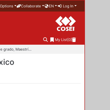
Options
Collaborate
EN
Log In
My List
[0]
Trabajo de grado, Maestría en Historiografía de México
xico