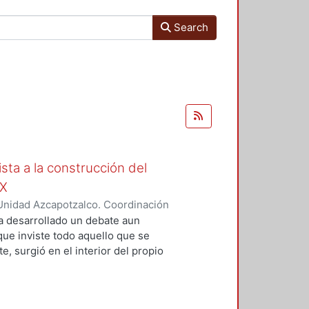
Search
ista a la construcción del
IX
Unidad Azcapotzalco. Coordinación
Moreno, Isis Monserrat
a desarrollado un debate aun
 que inviste todo aquello que se
, surgió en el interior del propio
grupos marginados, o al menos,
s de la concepción de Nación que
ista de la magnitud del problema,