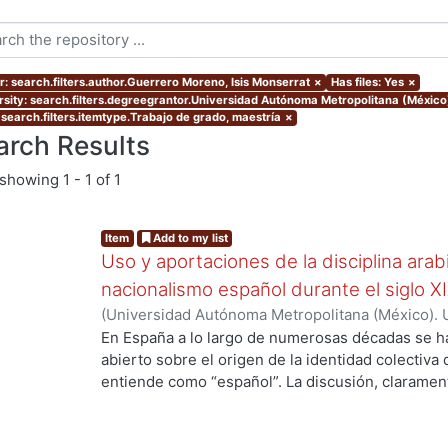
r: search.filters.author.Guerrero Moreno, Isis Monserrat
×
Has files: Yes
×
rsity: search.filters.degreegrantor.Universidad Autónoma Metropolitana (México
 search.filters.itemtype.Trabajo de grado, maestría
×
arch Results
showing
1 - 1 of 1
Item
Add to my list
Uso y aportaciones de la disciplina arab
nacionalismo español durante el siglo X
(
Universidad Autónoma Metropolitana (México). 
de Servicios de Información.
,
2015-09
)
Guerrero 
En España a lo largo de numerosas décadas se h
abierto sobre el origen de la identidad colectiva
entiende como “español”. La discusión, claramente
país y fue impulsada fundamentalmente por los 
aquellos que se consideraron como discriminado
se oficializó en España el siglo antepasado. En v