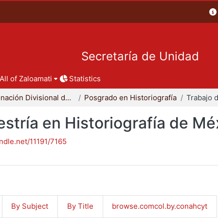
Secretaría de Unidad
All of Zaloamati
Statistics
Coordinación Divisional de Posgrado
Posgrado en Historiografía
stría en Historiografía de Mé
andle.net/11191/7165
By Subject
By Title
browse.comcol.by.conahcyt