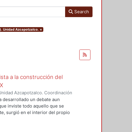
Search
). Unidad Azcapotzalco.
×
ista a la construcción del
IX
Unidad Azcapotzalco. Coordinación
Moreno, Isis Monserrat
a desarrollado un debate aun
 que inviste todo aquello que se
, surgió en el interior del propio
grupos marginados, o al menos,
s de la concepción de Nación que
ista de la magnitud del problema,