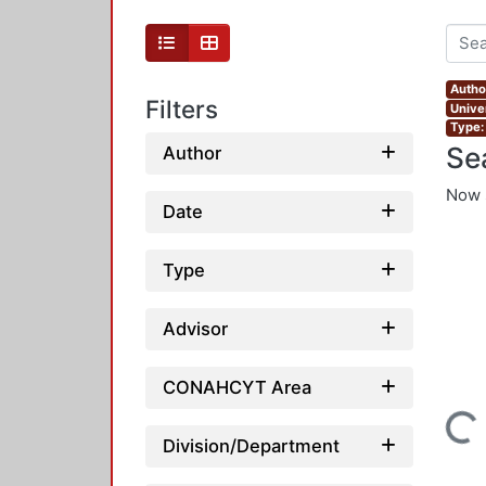
Autho
Filters
Unive
Type:
Se
Author
Now 
Date
Type
Advisor
CONAHCYT Area
Loading...
Division/Department