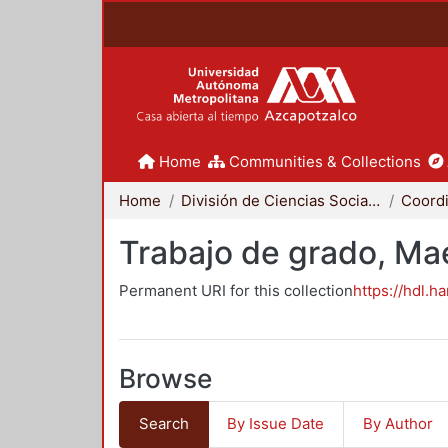
Home
Communities & Collections
Home
División de Ciencias Sociales y Humanidades
Trabajo de grado, Mae
Permanent URI for this collection
https://hdl.h
Browse
Search
By Issue Date
By Author