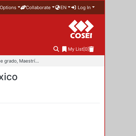
Options
Collaborate
EN
Log In
My List
[0]
Trabajo de grado, Maestría en Historiografía de México
xico