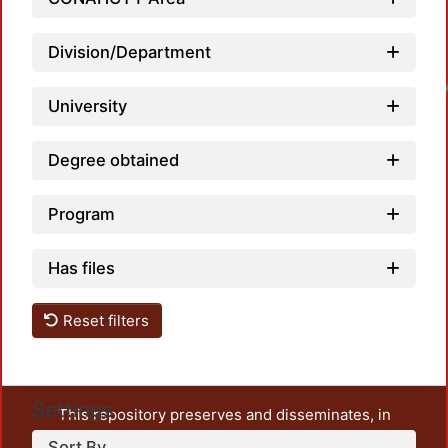
Division/Department
Loadin
University
Degree obtained
Program
Has files
Reset filters
Settings
This repository preserves and disseminates, in
unrestricted open access, the teaching and research
Sort By