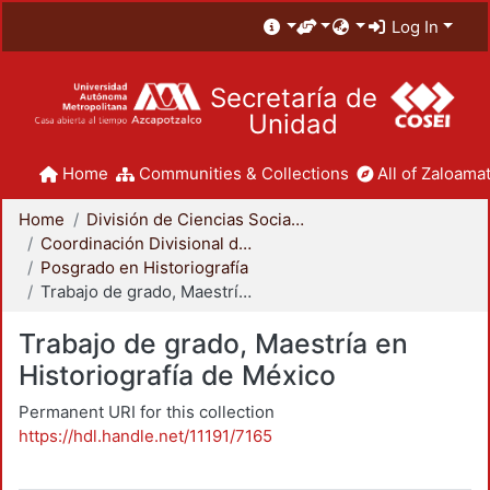
Log In
Secretaría de
Unidad
Home
Communities & Collections
All of Zaloamat
Home
División de Ciencias Sociales y Humanidades
Coordinación Divisional de Posgrado
Posgrado en Historiografía
Trabajo de grado, Maestría en Historiografía de México
Trabajo de grado, Maestría en
Historiografía de México
Permanent URI for this collection
https://hdl.handle.net/11191/7165