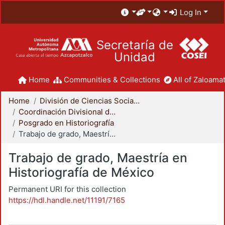
Log In
Secretaría de
Unidad
Home
Communities & Collections
All of Zaloamat
Home
División de Ciencias Sociales y Humanidades
Coordinación Divisional de Posgrado
Posgrado en Historiografía
Trabajo de grado, Maestría en Historiografía de México
Trabajo de grado, Maestría en
Historiografía de México
Permanent URI for this collection
https://hdl.handle.net/11191/7165