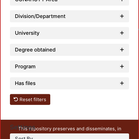
L
Division/Department
University
Degree obtained
Program
Has files
Reset filters
Settings
This repository preserves and disseminates, in
unrestricted open access, the teaching and research
Sort By