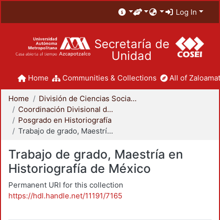
Log In
Secretaría de
Unidad
Home
Communities & Collections
All of Zaloamat
Home
División de Ciencias Sociales y Humanidades
Coordinación Divisional de Posgrado
Posgrado en Historiografía
Trabajo de grado, Maestría en Historiografía de México
Trabajo de grado, Maestría en
Historiografía de México
Permanent URI for this collection
https://hdl.handle.net/11191/7165