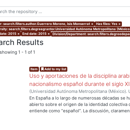
r: search.filters.author.Guerrero Moreno, Isis Monserrat
×
Has files: Yes
×
rsity: search.filters.degreegrantor.Universidad Autónoma Metropolitana (México
 date: 2015
×
End date: 2015
×
Division/Department: search.filters.degreedepa
arch Results
showing
1 - 1 of 1
Item
Add to my list
Uso y aportaciones de la disciplina arab
nacionalismo español durante el siglo X
(
Universidad Autónoma Metropolitana (México). 
de Servicios de Información.
,
2015-09
)
Guerrero 
En España a lo largo de numerosas décadas se h
abierto sobre el origen de la identidad colectiva
entiende como “español”. La discusión, claramente
país y fue impulsada fundamentalmente por los 
aquellos que se consideraron como discriminado
se oficializó en España el siglo antepasado. En v