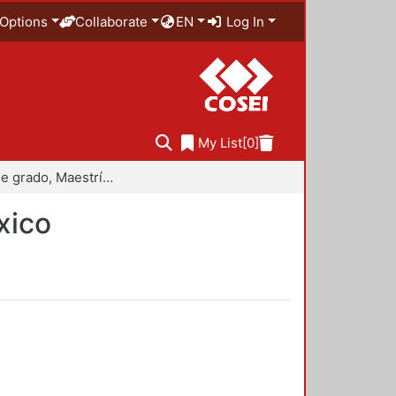
Options
Collaborate
EN
Log In
My List
[0]
Trabajo de grado, Maestría en Historiografía de México
xico