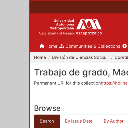
Home
Communities & Collections
Home
División de Ciencias Sociales y Humanidades
Trabajo de grado, Mae
Permanent URI for this collection
https://hdl.h
Browse
Search
By Issue Date
By Author