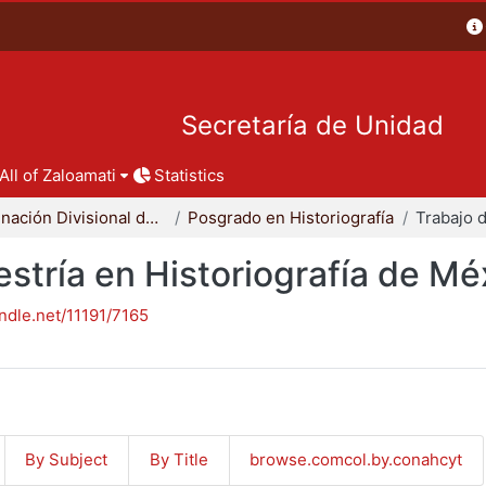
Secretaría de Unidad
All of Zaloamati
Statistics
Coordinación Divisional de Posgrado
Posgrado en Historiografía
stría en Historiografía de Mé
andle.net/11191/7165
By Subject
By Title
browse.comcol.by.conahcyt