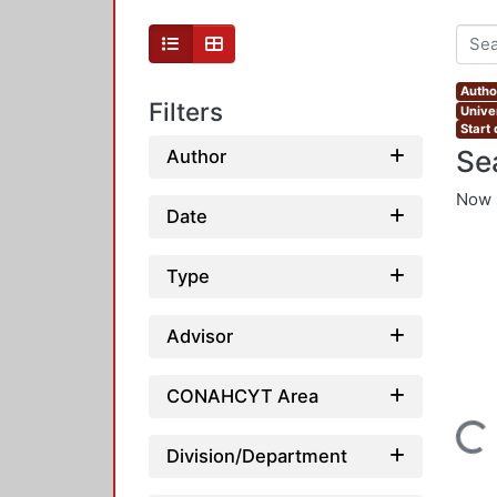
Autho
Filters
Unive
Start
Se
Author
Now 
Date
Type
Advisor
CONAHCYT Area
Loading...
Division/Department