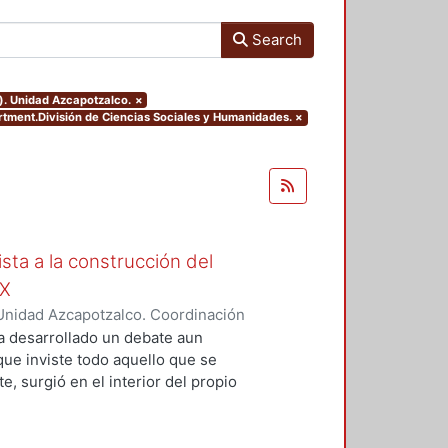
Search
). Unidad Azcapotzalco.
×
rtment.División de Ciencias Sociales y Humanidades.
×
ista a la construcción del
IX
Unidad Azcapotzalco. Coordinación
Moreno, Isis Monserrat
a desarrollado un debate aun
 que inviste todo aquello que se
, surgió en el interior del propio
grupos marginados, o al menos,
s de la concepción de Nación que
ista de la magnitud del problema,