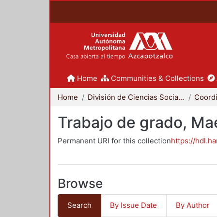
Home
Communities & Collections
Home
División de Ciencias Sociales y Humanidades
Trabajo de grado, Mae
Permanent URI for this collection
https://hdl.h
Browse
Search
By Issue Date
By Author