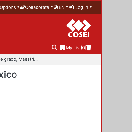
Options
Collaborate
EN
Log In
My List
[0]
Trabajo de grado, Maestría en Historiografía de México
xico