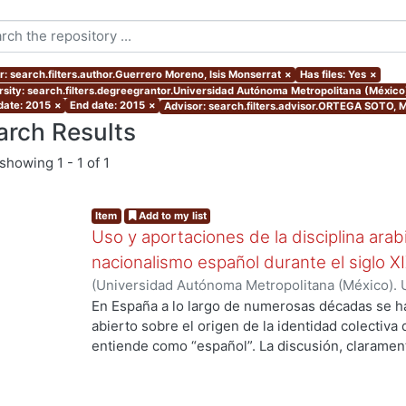
r: search.filters.author.Guerrero Moreno, Isis Monserrat
×
Has files: Yes
×
rsity: search.filters.degreegrantor.Universidad Autónoma Metropolitana (México
 date: 2015
×
End date: 2015
×
Advisor: search.filters.advisor.ORTEGA SOTO,
arch Results
showing
1 - 1 of 1
Item
Add to my list
Uso y aportaciones de la disciplina arab
nacionalismo español durante el siglo X
(
Universidad Autónoma Metropolitana (México). 
de Servicios de Información.
,
2015-09
)
Guerrero 
En España a lo largo de numerosas décadas se h
abierto sobre el origen de la identidad colectiva
entiende como “español”. La discusión, claramente
país y fue impulsada fundamentalmente por los 
aquellos que se consideraron como discriminado
se oficializó en España el siglo antepasado. En v