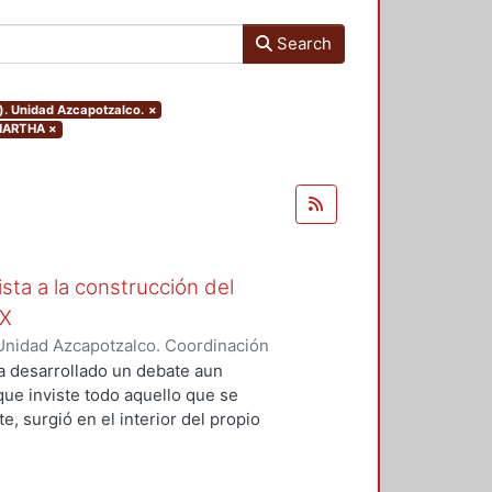
Search
). Unidad Azcapotzalco.
×
 MARTHA
×
ista a la construcción del
IX
Unidad Azcapotzalco. Coordinación
Moreno, Isis Monserrat
a desarrollado un debate aun
 que inviste todo aquello que se
, surgió en el interior del propio
grupos marginados, o al menos,
s de la concepción de Nación que
ista de la magnitud del problema,