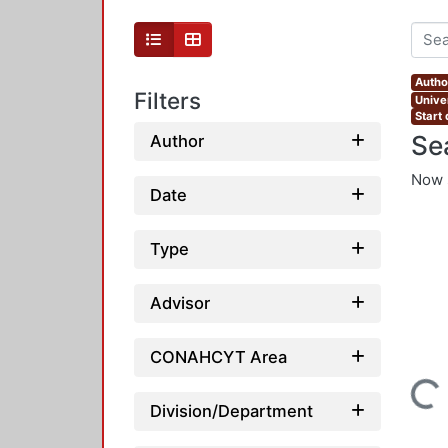
Autho
Filters
Unive
Start
Se
Author
Now 
Date
Type
Advisor
CONAHCYT Area
Loading...
Division/Department