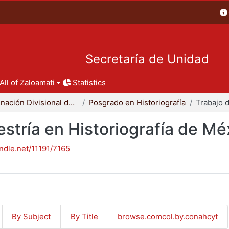
Secretaría de Unidad
All of Zaloamati
Statistics
Coordinación Divisional de Posgrado
Posgrado en Historiografía
stría en Historiografía de Mé
andle.net/11191/7165
By Subject
By Title
browse.comcol.by.conahcyt