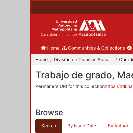
Home
Communities & Collections
Home
División de Ciencias Sociales y Humanidades
Trabajo de grado, Mae
Permanent URI for this collection
https://hdl.h
Browse
Search
By Issue Date
By Author