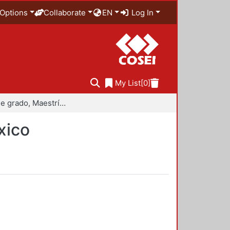
Options
Collaborate
EN
Log In
My List
[0]
Trabajo de grado, Maestría en Historiografía de México
xico