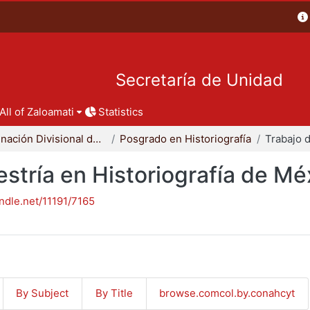
Secretaría de Unidad
All of Zaloamati
Statistics
Coordinación Divisional de Posgrado
Posgrado en Historiografía
stría en Historiografía de Mé
andle.net/11191/7165
By Subject
By Title
browse.comcol.by.conahcyt