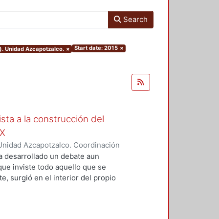
Search
Start date: 2015
×
). Unidad Azcapotzalco.
×
ista a la construcción del
IX
Unidad Azcapotzalco. Coordinación
Moreno, Isis Monserrat
a desarrollado un debate aun
 que inviste todo aquello que se
, surgió en el interior del propio
grupos marginados, o al menos,
s de la concepción de Nación que
ista de la magnitud del problema,