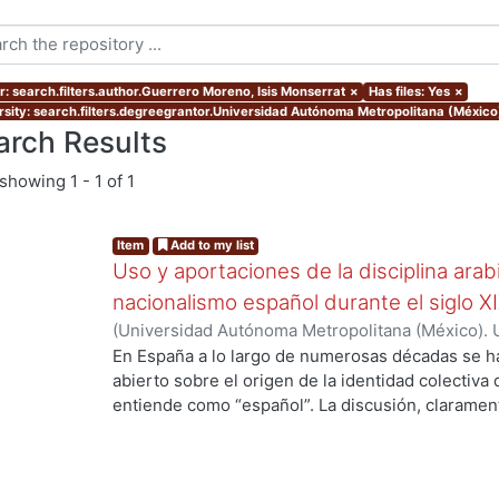
r: search.filters.author.Guerrero Moreno, Isis Monserrat
×
Has files: Yes
×
rsity: search.filters.degreegrantor.Universidad Autónoma Metropolitana (México
arch Results
showing
1 - 1 of 1
Item
Add to my list
Uso y aportaciones de la disciplina arab
nacionalismo español durante el siglo X
(
Universidad Autónoma Metropolitana (México). 
de Servicios de Información.
,
2015-09
)
Guerrero 
En España a lo largo de numerosas décadas se h
abierto sobre el origen de la identidad colectiva
entiende como “español”. La discusión, claramente
ng...
país y fue impulsada fundamentalmente por los 
aquellos que se consideraron como discriminado
se oficializó en España el siglo antepasado. En v