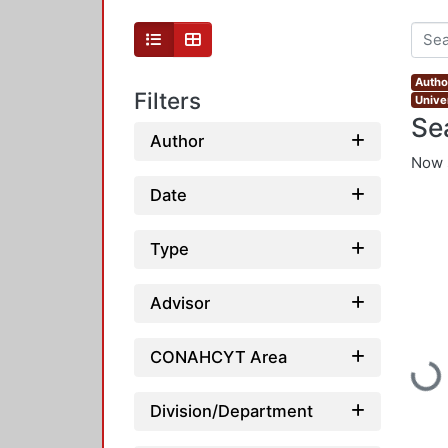
Autho
Filters
Unive
Se
Author
Now 
Date
Type
Advisor
CONAHCYT Area
Loadi
Division/Department