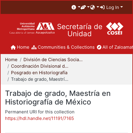
Log In
Secretaría de
Unidad
Home
Communities & Collections
All of Zaloamat
Home
División de Ciencias Sociales y Humanidades
Coordinación Divisional de Posgrado
Posgrado en Historiografía
Trabajo de grado, Maestría en Historiografía de México
Trabajo de grado, Maestría en
Historiografía de México
Permanent URI for this collection
https://hdl.handle.net/11191/7165