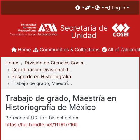
Log In
Secretaría de
Unidad
Home
Communities & Collections
All of Zaloamat
Home
División de Ciencias Sociales y Humanidades
Coordinación Divisional de Posgrado
Posgrado en Historiografía
Trabajo de grado, Maestría en Historiografía de México
Trabajo de grado, Maestría en
Historiografía de México
Permanent URI for this collection
https://hdl.handle.net/11191/7165