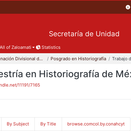
Secretaría de Unidad
All of Zaloamati
Statistics
Coordinación Divisional de Posgrado
Posgrado en Historiografía
stría en Historiografía de Mé
andle.net/11191/7165
By Subject
By Title
browse.comcol.by.conahcyt