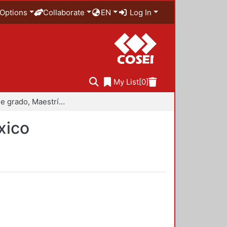
Options
Collaborate
EN
Log In
My List
[0]
Trabajo de grado, Maestría en Historiografía de México
xico