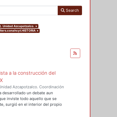
Search
). Unidad Azcapotzalco.
×
lters.conahcyt.HISTORIA
×
ista a la construcción del
IX
Unidad Azcapotzalco. Coordinación
Moreno, Isis Monserrat
a desarrollado un debate aun
 que inviste todo aquello que se
, surgió en el interior del propio
grupos marginados, o al menos,
s de la concepción de Nación que