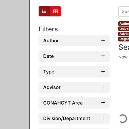
Autho
Filters
Unive
Advis
Degre
Author
Se
Date
Now 
Type
Advisor
CONAHCYT Area
Loadi
Division/Department