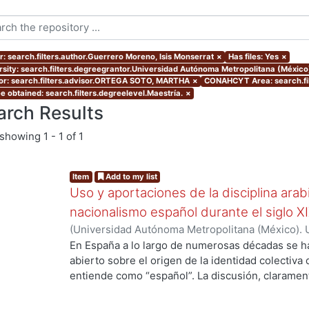
r: search.filters.author.Guerrero Moreno, Isis Monserrat
×
Has files: Yes
×
rsity: search.filters.degreegrantor.Universidad Autónoma Metropolitana (México
or: search.filters.advisor.ORTEGA SOTO, MARTHA
×
CONAHCYT Area: search.fi
e obtained: search.filters.degreelevel.Maestría.
×
arch Results
showing
1 - 1 of 1
Item
Add to my list
Uso y aportaciones de la disciplina arab
nacionalismo español durante el siglo X
(
Universidad Autónoma Metropolitana (México). 
de Servicios de Información.
,
2015-09
)
Guerrero 
En España a lo largo de numerosas décadas se h
abierto sobre el origen de la identidad colectiva
ng...
entiende como “español”. La discusión, claramente
país y fue impulsada fundamentalmente por los 
aquellos que se consideraron como discriminado