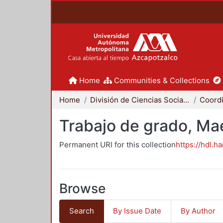
Home
Communities & Collections
Home
División de Ciencias Sociales y Humanidades
Trabajo de grado, Mae
Permanent URI for this collection
https://hdl.h
Browse
Search
By Issue Date
By Author