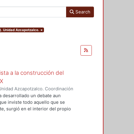
Search
). Unidad Azcapotzalco.
×
ista a la construcción del
IX
Unidad Azcapotzalco. Coordinación
Moreno, Isis Monserrat
a desarrollado un debate aun
 que inviste todo aquello que se
, surgió en el interior del propio
grupos marginados, o al menos,
s de la concepción de Nación que
ista de la magnitud del problema,