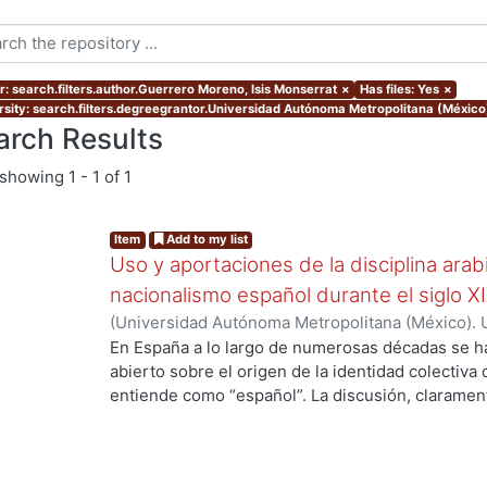
r: search.filters.author.Guerrero Moreno, Isis Monserrat
×
Has files: Yes
×
rsity: search.filters.degreegrantor.Universidad Autónoma Metropolitana (México
arch Results
showing
1 - 1 of 1
Item
Add to my list
Uso y aportaciones de la disciplina arab
nacionalismo español durante el siglo X
(
Universidad Autónoma Metropolitana (México). 
de Servicios de Información.
,
2015-09
)
Guerrero 
En España a lo largo de numerosas décadas se h
abierto sobre el origen de la identidad colectiva
ng...
entiende como “español”. La discusión, claramente
país y fue impulsada fundamentalmente por los 
aquellos que se consideraron como discriminado
se oficializó en España el siglo antepasado. En v