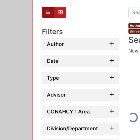
Autho
Filters
Unive
Se
Author
Now 
Date
Type
Advisor
Loadi
CONAHCYT Area
Division/Department