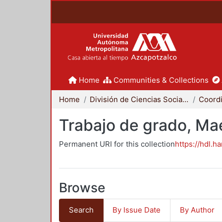
Home
Communities & Collections
Home
División de Ciencias Sociales y Humanidades
Trabajo de grado, Mae
Permanent URI for this collection
https://hdl.h
Browse
Search
By Issue Date
By Author