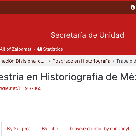
Secretaría de Unidad
All of Zaloamati
Statistics
Coordinación Divisional de Posgrado
Posgrado en Historiografía
stría en Historiografía de Mé
andle.net/11191/7165
By Subject
By Title
browse.comcol.by.conahcyt