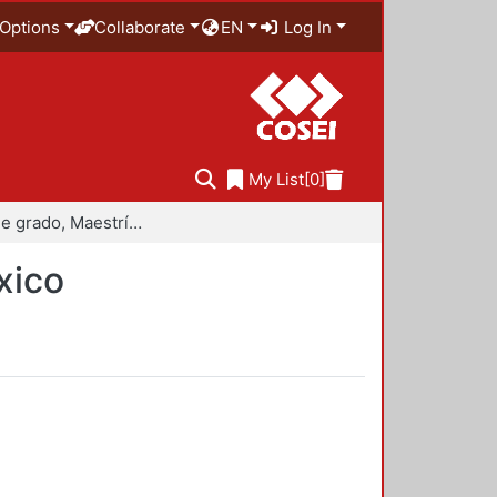
Options
Collaborate
EN
Log In
My List
[0]
Trabajo de grado, Maestría en Historiografía de México
xico