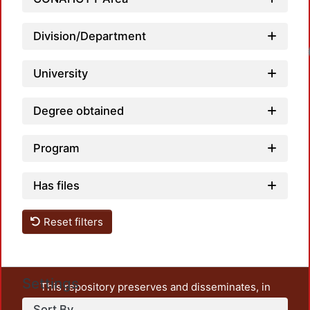
Division/Department
Loadin
University
Degree obtained
Program
Has files
Reset filters
Settings
This repository preserves and disseminates, in
unrestricted open access, the teaching and research
Sort By