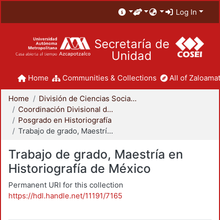
Log In
Secretaría de
Unidad
Home
Communities & Collections
All of Zaloamat
Home
División de Ciencias Sociales y Humanidades
Coordinación Divisional de Posgrado
Posgrado en Historiografía
Trabajo de grado, Maestría en Historiografía de México
Trabajo de grado, Maestría en
Historiografía de México
Permanent URI for this collection
https://hdl.handle.net/11191/7165