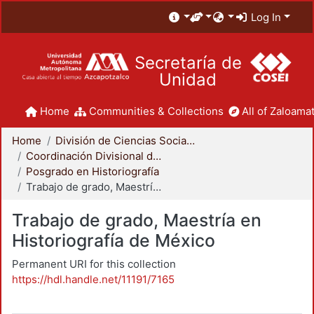
Log In
Secretaría de
Unidad
Home
Communities & Collections
All of Zaloamat
Home
División de Ciencias Sociales y Humanidades
Coordinación Divisional de Posgrado
Posgrado en Historiografía
Trabajo de grado, Maestría en Historiografía de México
Trabajo de grado, Maestría en
Historiografía de México
Permanent URI for this collection
https://hdl.handle.net/11191/7165