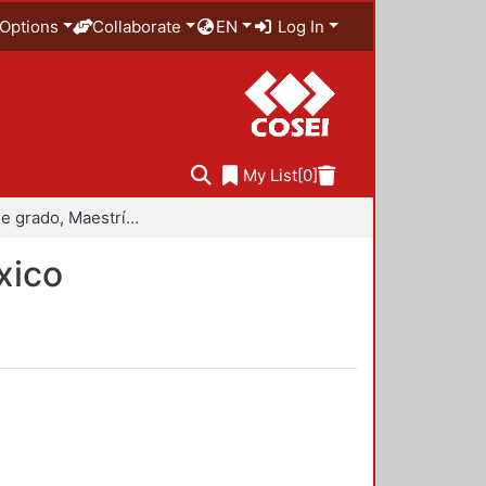
Options
Collaborate
EN
Log In
My List
[0]
Trabajo de grado, Maestría en Historiografía de México
xico