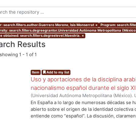
r: search.filters.author.Guerrero Moreno, Isis Monserrat
×
Program: search.filt
rsity: search.filters.degreegrantor.Universidad Autónoma Metropolitana (México
e obtained: search.filters.degreelevel.Maestría.
×
arch Results
showing
1 - 1 of 1
Item
Add to my list
Uso y aportaciones de la disciplina arab
nacionalismo español durante el siglo X
(
Universidad Autónoma Metropolitana (México). 
de Servicios de Información.
,
2015-09
)
Guerrero 
En España a lo largo de numerosas décadas se h
abierto sobre el origen de la identidad colectiva
entiende como “español”. La discusión, claramente
país y fue impulsada fundamentalmente por los 
aquellos que se consideraron como discriminado
se oficializó en España el siglo antepasado. En v