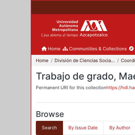
Home
Communities & Collections
Home
División de Ciencias Sociales y Humanidades
Trabajo de grado, Mae
Permanent URI for this collection
https://hdl.h
Browse
Search
By Issue Date
By Author