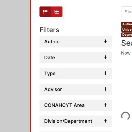
Autho
Filters
Unive
Degre
Se
Author
Now 
Date
Type
Advisor
Loading...
CONAHCYT Area
Division/Department