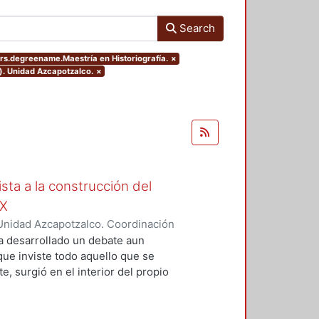
Search
ers.degreename.Maestría en Historiografía.
×
). Unidad Azcapotzalco.
×
ista a la construcción del
IX
Unidad Azcapotzalco. Coordinación
Moreno, Isis Monserrat
a desarrollado un debate aun
 que inviste todo aquello que se
, surgió en el interior del propio
grupos marginados, o al menos,
s de la concepción de Nación que
ista de la magnitud del problema,