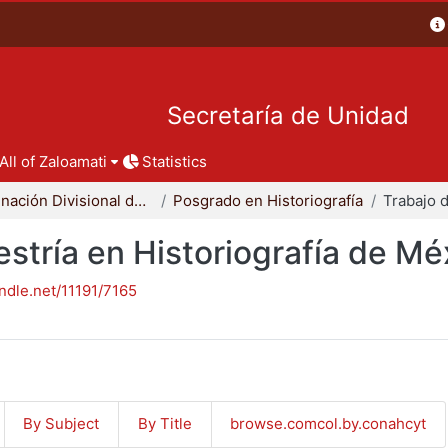
Secretaría de Unidad
All of Zaloamati
Statistics
Coordinación Divisional de Posgrado
Posgrado en Historiografía
stría en Historiografía de Mé
andle.net/11191/7165
By Subject
By Title
browse.comcol.by.conahcyt