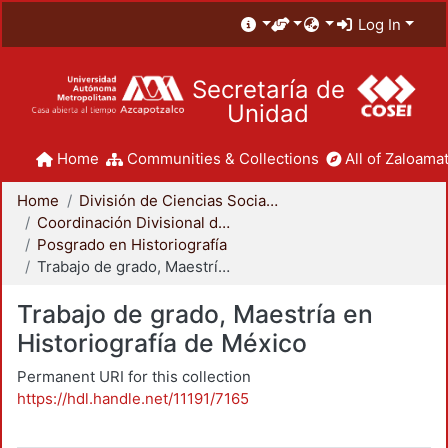
Log In
Secretaría de
Unidad
Home
Communities & Collections
All of Zaloamat
Home
División de Ciencias Sociales y Humanidades
Coordinación Divisional de Posgrado
Posgrado en Historiografía
Trabajo de grado, Maestría en Historiografía de México
Trabajo de grado, Maestría en
Historiografía de México
Permanent URI for this collection
https://hdl.handle.net/11191/7165