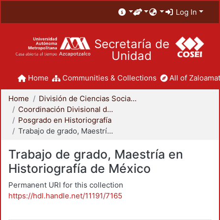
Log In
Secretaría de
Unidad
Home
Communities & Collections
All of Zaloamat
Home
División de Ciencias Sociales y Humanidades
Coordinación Divisional de Posgrado
Posgrado en Historiografía
Trabajo de grado, Maestría en Historiografía de México
Trabajo de grado, Maestría en
Historiografía de México
Permanent URI for this collection
https://hdl.handle.net/11191/7165