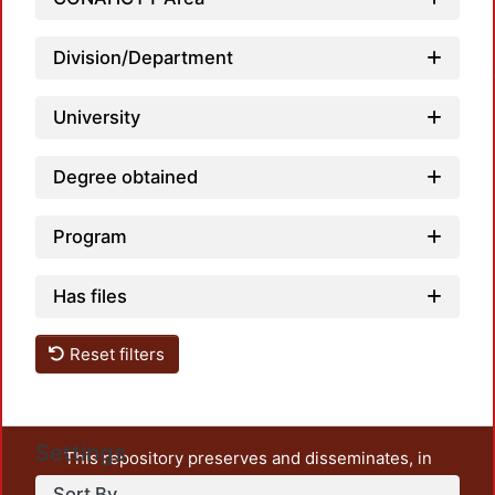
Loadin
Division/Department
University
Degree obtained
Program
Has files
Reset filters
Settings
This repository preserves and disseminates, in
unrestricted open access, the teaching and research
Sort By