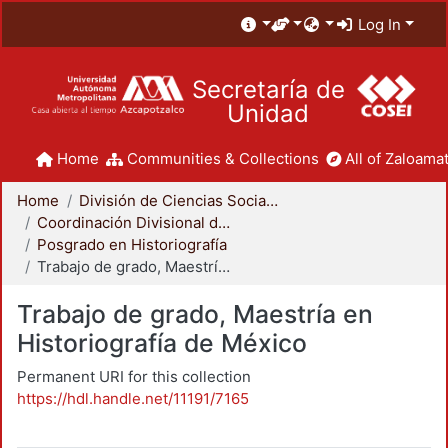
Log In
Secretaría de
Unidad
Home
Communities & Collections
All of Zaloamat
Home
División de Ciencias Sociales y Humanidades
Coordinación Divisional de Posgrado
Posgrado en Historiografía
Trabajo de grado, Maestría en Historiografía de México
Trabajo de grado, Maestría en
Historiografía de México
Permanent URI for this collection
https://hdl.handle.net/11191/7165