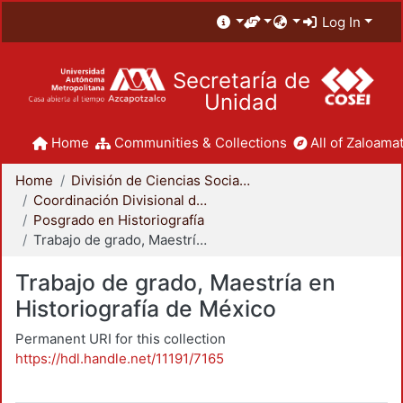
Log In
Secretaría de
Unidad
Home
Communities & Collections
All of Zaloamat
Home
División de Ciencias Sociales y Humanidades
Coordinación Divisional de Posgrado
Posgrado en Historiografía
Trabajo de grado, Maestría en Historiografía de México
Trabajo de grado, Maestría en
Historiografía de México
Permanent URI for this collection
https://hdl.handle.net/11191/7165