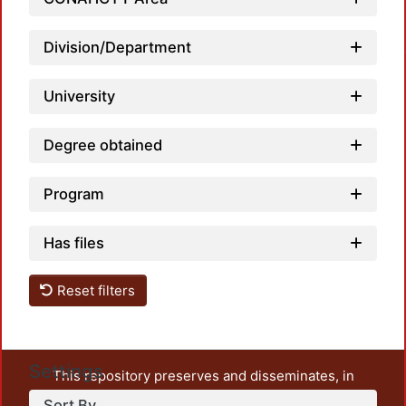
Loadin
Division/Department
University
Degree obtained
Program
Has files
Reset filters
Settings
This repository preserves and disseminates, in
unrestricted open access, the teaching and research
Sort By