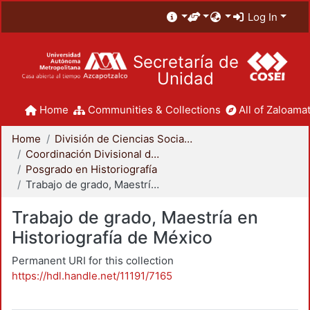
Log In
Secretaría de
Unidad
Home
Communities & Collections
All of Zaloamat
Home
División de Ciencias Sociales y Humanidades
Coordinación Divisional de Posgrado
Posgrado en Historiografía
Trabajo de grado, Maestría en Historiografía de México
Trabajo de grado, Maestría en
Historiografía de México
Permanent URI for this collection
https://hdl.handle.net/11191/7165