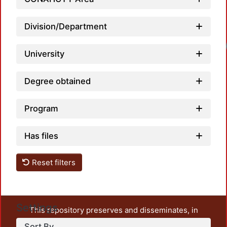
Division/Department
Loadi
University
Degree obtained
Program
Has files
Reset filters
Settings
This repository preserves and disseminates, in
unrestricted open access, the teaching and research
Sort By