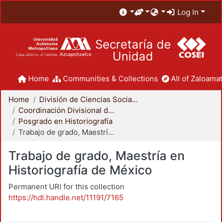
Log In
Secretaría de
Unidad
Home
Communities & Collections
All of Zaloamat
Home
División de Ciencias Sociales y Humanidades
Coordinación Divisional de Posgrado
Posgrado en Historiografía
Trabajo de grado, Maestría en Historiografía de México
Trabajo de grado, Maestría en
Historiografía de México
Permanent URI for this collection
https://hdl.handle.net/11191/7165