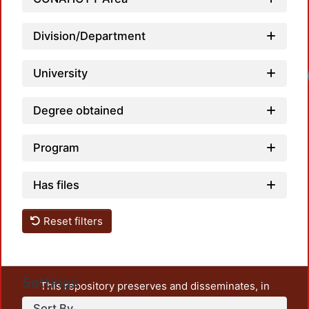
Division/Department
University
Loadi
Degree obtained
Program
Has files
Reset filters
Settings
This repository preserves and disseminates, in
unrestricted open access, the teaching and research
Sort By