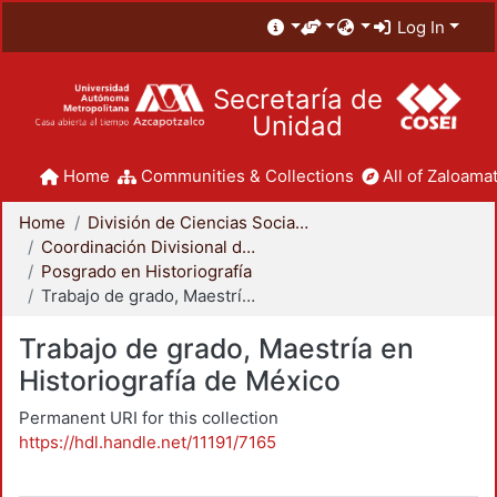
Log In
Secretaría de
Unidad
Home
Communities & Collections
All of Zaloamat
Home
División de Ciencias Sociales y Humanidades
Coordinación Divisional de Posgrado
Posgrado en Historiografía
Trabajo de grado, Maestría en Historiografía de México
Trabajo de grado, Maestría en
Historiografía de México
Permanent URI for this collection
https://hdl.handle.net/11191/7165