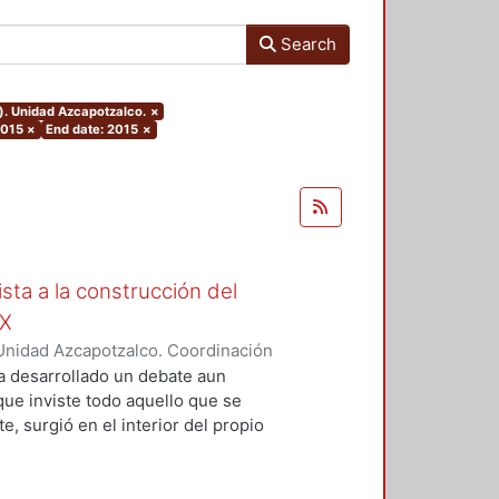
Search
). Unidad Azcapotzalco.
×
2015
×
End date: 2015
×
ista a la construcción del
IX
Unidad Azcapotzalco. Coordinación
Moreno, Isis Monserrat
a desarrollado un debate aun
 que inviste todo aquello que se
, surgió en el interior del propio
grupos marginados, o al menos,
s de la concepción de Nación que
ista de la magnitud del problema,