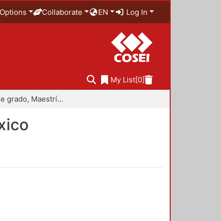
Options
Collaborate
EN
Log In
My List
[0]
Trabajo de grado, Maestría en Historiografía de México
xico