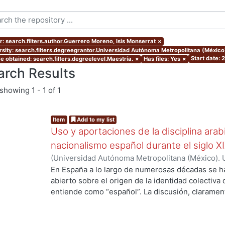
r: search.filters.author.Guerrero Moreno, Isis Monserrat
×
rsity: search.filters.degreegrantor.Universidad Autónoma Metropolitana (México
Start date: 
e obtained: search.filters.degreelevel.Maestría.
×
Has files: Yes
×
arch Results
showing
1 - 1 of 1
Item
Add to my list
Uso y aportaciones de la disciplina arab
nacionalismo español durante el siglo X
(
Universidad Autónoma Metropolitana (México). 
de Servicios de Información.
,
2015-09
)
Guerrero 
En España a lo largo de numerosas décadas se h
abierto sobre el origen de la identidad colectiva
entiende como “español”. La discusión, claramente
ng...
país y fue impulsada fundamentalmente por los 
aquellos que se consideraron como discriminado
se oficializó en España el siglo antepasado. En v