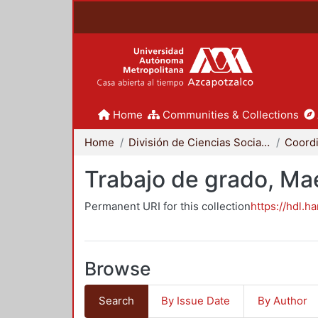
Home
Communities & Collections
Home
División de Ciencias Sociales y Humanidades
Trabajo de grado, Mae
Permanent URI for this collection
https://hdl.h
Browse
Search
By Issue Date
By Author