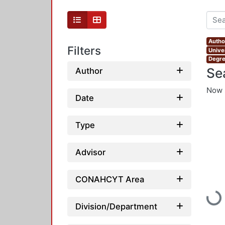
Autho
Filters
Unive
Degre
Se
Author
Now 
Date
Type
Advisor
CONAHCYT Area
Loadi
Division/Department