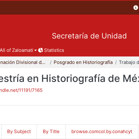
Secretaría de Unidad
All of Zaloamati
Statistics
Coordinación Divisional de Posgrado
Posgrado en Historiografía
stría en Historiografía de Mé
andle.net/11191/7165
By Subject
By Title
browse.comcol.by.conahcyt