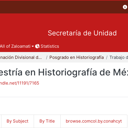
Secretaría de Unidad
All of Zaloamati
Statistics
Coordinación Divisional de Posgrado
Posgrado en Historiografía
stría en Historiografía de Mé
andle.net/11191/7165
By Subject
By Title
browse.comcol.by.conahcyt