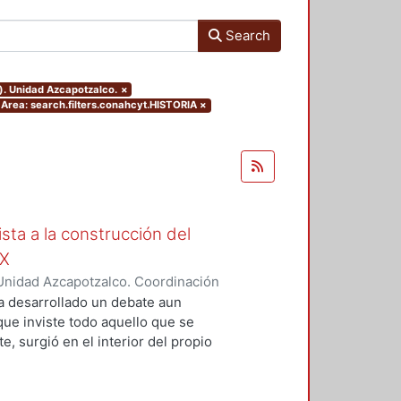
Search
). Unidad Azcapotzalco.
×
ea: search.filters.conahcyt.HISTORIA
×
ista a la construcción del
IX
Unidad Azcapotzalco. Coordinación
Moreno, Isis Monserrat
a desarrollado un debate aun
 que inviste todo aquello que se
, surgió en el interior del propio
grupos marginados, o al menos,
s de la concepción de Nación que
ista de la magnitud del problema,