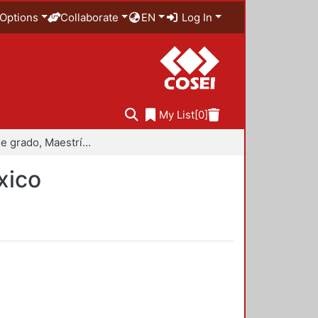
Options
Collaborate
EN
Log In
My List
[0]
Trabajo de grado, Maestría en Historiografía de México
xico