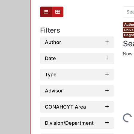
Autho
Filters
Unive
Degre
Se
Author
Now 
Date
Type
Advisor
CONAHCYT Area
Loading...
Division/Department