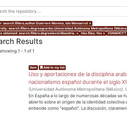
r: search.filters.author.Guerrero Moreno, Isis Monserrat
×
rsity: search.filters.degreegrantor.Universidad Autónoma Metropolitana (México
e obtained: search.filters.degreelevel.Maestría.
×
Has files: Yes
×
CONAHCYT Ar
arch Results
showing
1 - 1 of 1
Item
Add to my list
Uso y aportaciones de la disciplina arab
nacionalismo español durante el siglo X
(
Universidad Autónoma Metropolitana (México). 
de Servicios de Información.
,
2015-09
)
Guerrero 
En España a lo largo de numerosas décadas se h
abierto sobre el origen de la identidad colectiva
entiende como “español”. La discusión, claramente
país y fue impulsada fundamentalmente por los 
aquellos que se consideraron como discriminado
se oficializó en España el siglo antepasado. En v