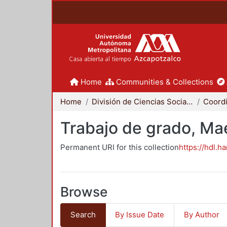
Home
Communities & Collections
Home
División de Ciencias Sociales y Humanidades
Trabajo de grado, Mae
Permanent URI for this collection
https://hdl.h
Browse
Search
By Issue Date
By Author