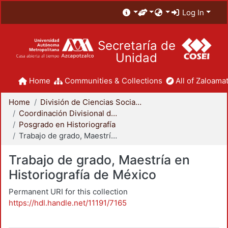
Log In
Secretaría de
Unidad
Home
Communities & Collections
All of Zaloamat
Home
División de Ciencias Sociales y Humanidades
Coordinación Divisional de Posgrado
Posgrado en Historiografía
Trabajo de grado, Maestría en Historiografía de México
Trabajo de grado, Maestría en
Historiografía de México
Permanent URI for this collection
https://hdl.handle.net/11191/7165