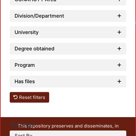
Division/Department
Loadi
University
Degree obtained
Program
Has files
Reset filters
Settings
This repository preserves and disseminates, in
unrestricted open access, the teaching and research
Sort By