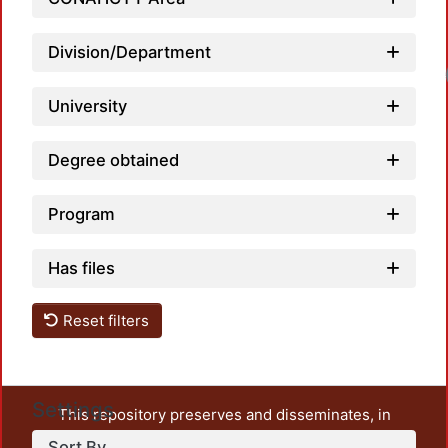
Division/Department
Loa
University
Degree obtained
Program
Has files
Reset filters
Settings
This repository preserves and disseminates, in
unrestricted open access, the teaching and research
Sort By