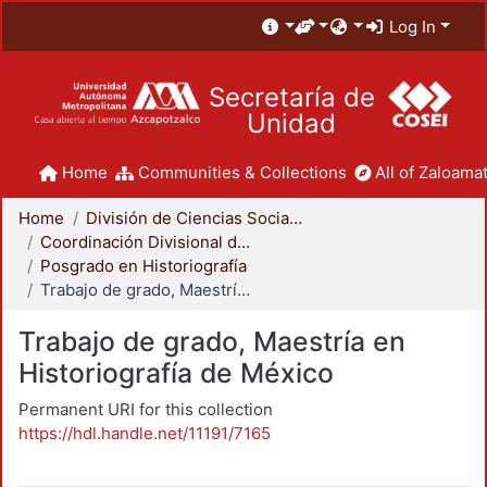
Log In
Secretaría de
Unidad
Home
Communities & Collections
All of Zaloamat
Home
División de Ciencias Sociales y Humanidades
Coordinación Divisional de Posgrado
Posgrado en Historiografía
Trabajo de grado, Maestría en Historiografía de México
Trabajo de grado, Maestría en
Historiografía de México
Permanent URI for this collection
https://hdl.handle.net/11191/7165