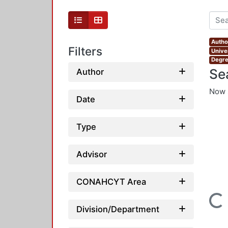
Autho
Filters
Unive
Degre
Se
Author
Now 
Date
Type
Advisor
CONAHCYT Area
Loading...
Division/Department