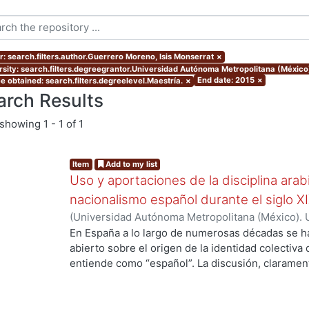
r: search.filters.author.Guerrero Moreno, Isis Monserrat
×
rsity: search.filters.degreegrantor.Universidad Autónoma Metropolitana (México
End date: 2015
×
e obtained: search.filters.degreelevel.Maestría.
×
arch Results
showing
1 - 1 of 1
Item
Add to my list
Uso y aportaciones de la disciplina arab
nacionalismo español durante el siglo X
(
Universidad Autónoma Metropolitana (México). 
de Servicios de Información.
,
2015-09
)
Guerrero 
En España a lo largo de numerosas décadas se h
abierto sobre el origen de la identidad colectiva
entiende como “español”. La discusión, claramente
país y fue impulsada fundamentalmente por los 
aquellos que se consideraron como discriminado
se oficializó en España el siglo antepasado. En v