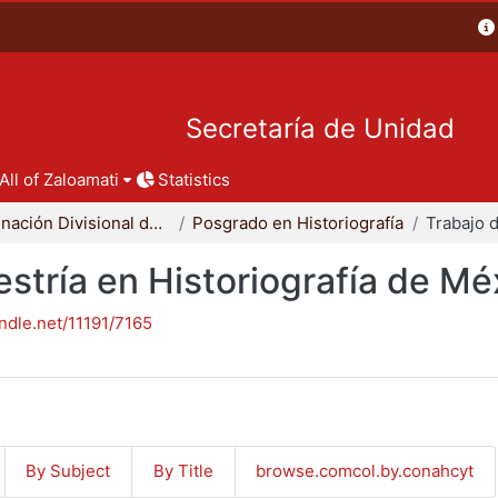
Secretaría de Unidad
All of Zaloamati
Statistics
Coordinación Divisional de Posgrado
Posgrado en Historiografía
stría en Historiografía de Mé
andle.net/11191/7165
By Subject
By Title
browse.comcol.by.conahcyt