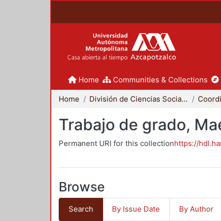
Home
Communities & Collections
Home
División de Ciencias Sociales y Humanidades
Trabajo de grado, Mae
Permanent URI for this collection
https://hdl.h
Browse
Search
By Issue Date
By Author