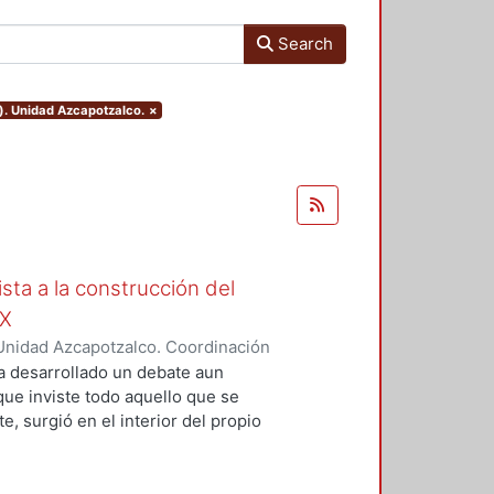
Search
). Unidad Azcapotzalco.
×
ista a la construcción del
IX
Unidad Azcapotzalco. Coordinación
Moreno, Isis Monserrat
a desarrollado un debate aun
 que inviste todo aquello que se
, surgió en el interior del propio
grupos marginados, o al menos,
s de la concepción de Nación que
ista de la magnitud del problema,