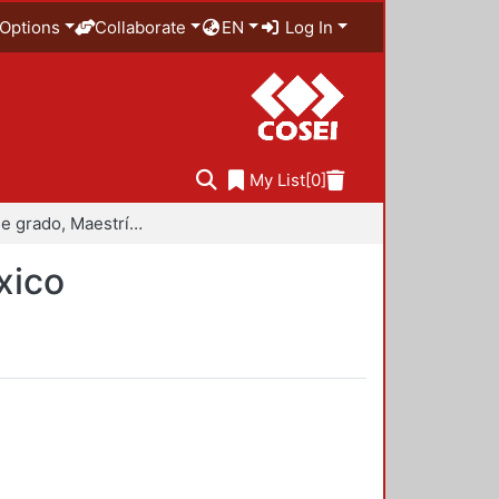
Options
Collaborate
EN
Log In
My List
[0]
Trabajo de grado, Maestría en Historiografía de México
xico