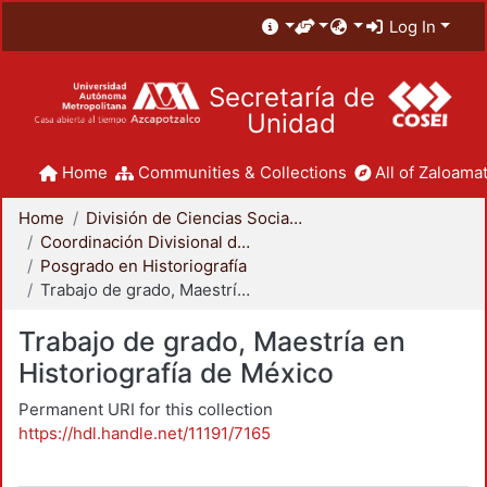
Log In
Secretaría de
Unidad
Home
Communities & Collections
All of Zaloamat
Home
División de Ciencias Sociales y Humanidades
Coordinación Divisional de Posgrado
Posgrado en Historiografía
Trabajo de grado, Maestría en Historiografía de México
Trabajo de grado, Maestría en
Historiografía de México
Permanent URI for this collection
https://hdl.handle.net/11191/7165