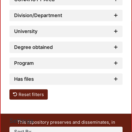
Division/Department
Loadin
University
Degree obtained
Program
Has files
Reset filters
Settings
This repository preserves and disseminates, in
unrestricted open access, the teaching and research
Sort By