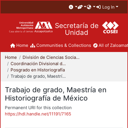
Log In
Secretaría de
Unidad
Home
Communities & Collections
All of Zaloamat
Home
División de Ciencias Sociales y Humanidades
Coordinación Divisional de Posgrado
Posgrado en Historiografía
Trabajo de grado, Maestría en Historiografía de México
Trabajo de grado, Maestría en
Historiografía de México
Permanent URI for this collection
https://hdl.handle.net/11191/7165