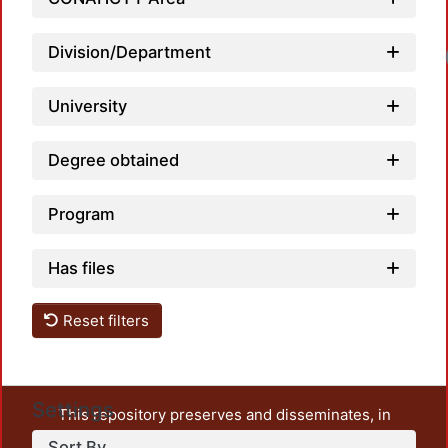
Division/Department
Lo
University
Degree obtained
Program
Has files
Reset filters
Settings
This repository preserves and disseminates, in
unrestricted open access, the teaching and research
Sort By