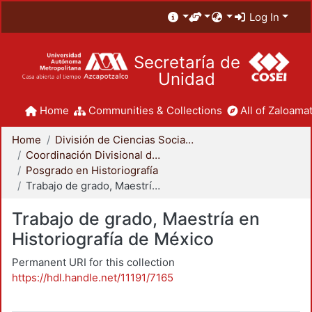
Log In
Secretaría de
Unidad
Home
Communities & Collections
All of Zaloamat
Home
División de Ciencias Sociales y Humanidades
Coordinación Divisional de Posgrado
Posgrado en Historiografía
Trabajo de grado, Maestría en Historiografía de México
Trabajo de grado, Maestría en
Historiografía de México
Permanent URI for this collection
https://hdl.handle.net/11191/7165