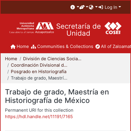
Log In
Secretaría de
Unidad
Home
Communities & Collections
All of Zaloamat
Home
División de Ciencias Sociales y Humanidades
Coordinación Divisional de Posgrado
Posgrado en Historiografía
Trabajo de grado, Maestría en Historiografía de México
Trabajo de grado, Maestría en
Historiografía de México
Permanent URI for this collection
https://hdl.handle.net/11191/7165